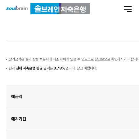
전
체
메
뉴
열
기
예
금
이
자
상기금액은 실제 상품 적용시에 다소 차이가 있을 수 있으므로 참고용으로 확인하시기 바랍니다
현재
전체 저축은행 평균 금리
는
3.78%
입니다. 참고 바랍니다.
예
금
이
자
예금액
금
융
계
산
기
표
이
예치기간
며
예
금
액,
예
치