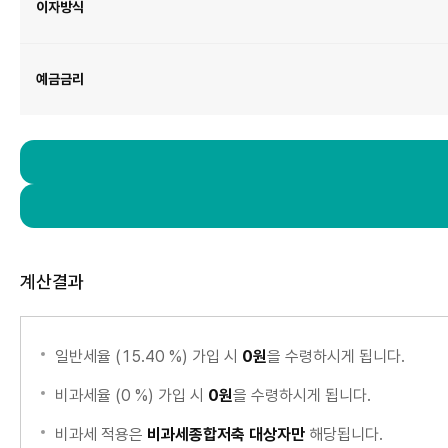
기
이자방식
간,
이
자
방
식,
예
금
예금금리
금
리
항
목
이
있
습
니
다.
계산결과
일반세율 (15.40 %) 가입 시
0원
을 수령하시게 됩니다.
비과세율 (0 %) 가입 시
0원
을 수령하시게 됩니다.
비과세 적용은
비과세종합저축 대상자만
해당됩니다.