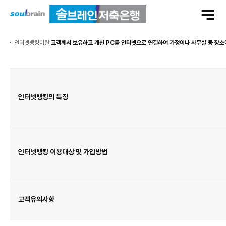
전
체
메
뉴
열
기
인터넷뱅킹이란
고객께서 보유하고 계신 PC를 인터넷으로 연결하여 가정이나 사무실 등 장소
인
터
넷
뱅
킹
안
인터넷뱅킹의 특징
내
표
이
며
인
터
넷
뱅
킹
의
특
인터넷뱅킹 이용대상 및 가입방법
징,
인
터
넷
뱅
킹
이
용
대
고객유의사항
상
및
가
입
방