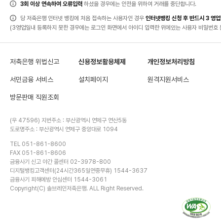
법,
3회 이상 연속하여 오류입력
하셨을 경우에는 안전을 위하여 거래를 중단합니다.
고
객
유
당 저축은행 인터넷 뱅킹에 처음 접속하는 사용자인 경우
인터넷뱅킹 신청 후 반드시 3 영
의
사
(3영업일내 등록하지 못한 경우에는 로그인 화면에서 아이디 입력란 위에있는 사용자 비밀번호 
항
항
목
이
있
습
니
저축은행 위법신고
신용정보활용체제
개인정보처리방침
다.
서민금융 서비스
설치페이지
원격지원서비스
방문판매 직원조회
(우 47596) 지번주소 : 부산광역시 연제구 연산5동
도로명주소 : 부산광역시 연제구 중앙대로 1094
TEL 051-861-8600
FAX 051-861-8606
금융사기 신고 야간 콜센터 02-3978-800
디지털뱅킹고객센터(24시간365일연중무휴) 1544-3637
금융사기 피해예방 안심센터 1544-3061
Copyright(C) 솔브레인저축은행. ALL Right Reserved.